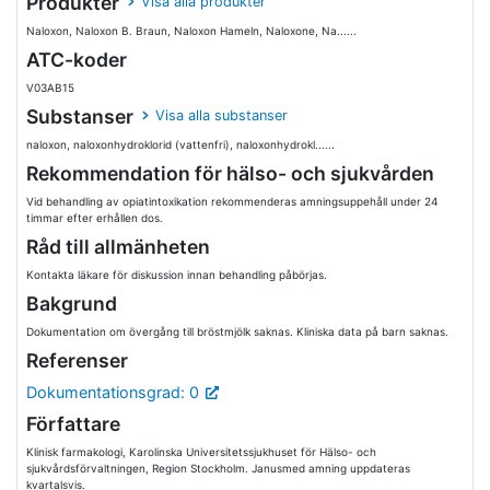
Produkter
Visa alla produkter
Naloxon, Naloxon B. Braun, Naloxon Hameln, Naloxone, Na......
ATC-koder
V03AB15
Substanser
Visa alla substanser
naloxon, naloxonhydroklorid (vattenfri), naloxonhydrokl......
Rekommendation för hälso- och sjukvården
Vid behandling av opiatintoxikation rekommenderas amningsuppehåll under 24
timmar efter erhållen dos.
Råd till allmänheten
Kontakta läkare för diskussion innan behandling påbörjas.
Bakgrund
Dokumentation om övergång till bröstmjölk saknas. Kliniska data på barn saknas.
Referenser
Dokumentationsgrad: 0
Författare
Klinisk farmakologi, Karolinska Universitetssjukhuset för Hälso- och
sjukvårdsförvaltningen, Region Stockholm. Janusmed amning uppdateras
kvartalsvis.