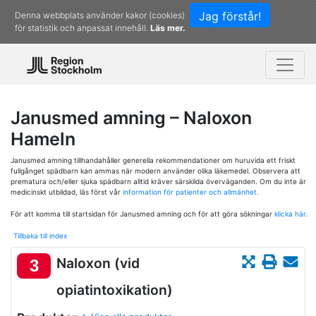
Jag förstår!
Denna webbplats använder kakor (cookies)
för statistik och anpassat innehåll.
Läs mer.
Janusmed amning – Naloxon
Hameln
Janusmed amning tillhandahåller generella rekommendationer om huruvida ett friskt
fullgånget spädbarn kan ammas när modern använder olika läkemedel. Observera att
prematura och/eller sjuka spädbarn alltid kräver särskilda överväganden. Om du inte är
medicinskt utbildad, läs först vår
information för patienter och allmänhet.
För att komma till startsidan för Janusmed amning och för att göra sökningar
klicka här.
Tillbaka till index
Naloxon (vid
3
opiatintoxikation)