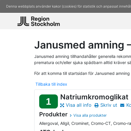
Denna webbplats använder kakor (cookies) för statistik och anpassat innehål
Janusmed amning –
Janusmed amning tillhandahåller generella rekomm
prematura och/eller sjuka spädbarn alltid kräver s
För att komma till startsidan för Janusmed amning
Tillbaka till index
Natriumkromoglikat
1
Visa all info
Skriv ut
K
Produkter
Visa alla produkter
Allergoval, Allgil, Crominet, Cromo-CT, Cromo-ra