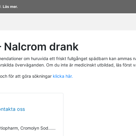
l.
Läs mer.
 Nalcrom drank
endationer om huruvida ett friskt fullgånget spädbarn kan ammas n
ärskilda överväganden. Om du inte är medicinskt utbildad, läs först 
 och för att göra sökningar
klicka här.
ontakta oss
tiopharm, Cromolyn Sod......