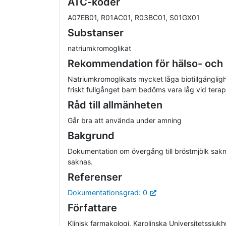
ATC-koder
A07EB01, R01AC01, R03BC01, S01GX01
Substanser
natriumkromoglikat
Rekommendation för hälso- och
Natriumkromoglikats mycket låga biotillgänglighe
friskt fullgånget barn bedöms vara låg vid terap
Råd till allmänheten
Går bra att använda under amning
Bakgrund
Dokumentation om övergång till bröstmjölk sakn
saknas.
Referenser
Dokumentationsgrad: 0
Författare
Klinisk farmakologi, Karolinska Universitetssjuk