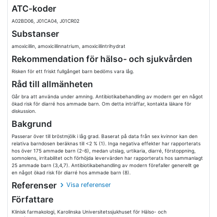
ATC-koder
A02BD06, J01CA04, J01CR02
Substanser
amoxicillin, amoxicillinnatrium, amoxicillintrihydrat
Rekommendation för hälso- och sjukvården
Risken för ett friskt fullgånget barn bedöms vara låg.
Råd till allmänheten
Går bra att använda under amning. Antibiotikabehandling av modern ger en något
ökad risk för diarré hos ammade barn. Om detta inträffar, kontakta läkare för
diskussion.
Bakgrund
Passerar över till bröstmjölk i låg grad. Baserat på data från sex kvinnor kan den
relativa barndosen beräknas till <2 % (1). Inga negativa effekter har rapporterats
hos över 175 ammade barn (2-6), medan utslag, urtikaria, diarré, förstoppning,
somnolens, irritabilitet och förhöjda levervärden har rapporterats hos sammanlagt
25 ammade barn (3,4,7). Antibiotikabehandling av modern förefaller generellt ge
en något ökad risk för diarré hos ammade barn (8).
Referenser
Visa referenser
Författare
Klinisk farmakologi, Karolinska Universitetssjukhuset för Hälso- och