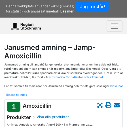
Jag förstår!
Denna webbplats använder kakor (cookies)
för statistik och anpassat innehåll.
Läs mer.
Janusmed amning – Jamp-
Amoxicillin
Janusmed amning tillhandahåller generella rekommendationer om huruvida ett friskt
fullgånget spädbarn kan ammas när modern använder olika läkemedel. Observera att
prematura och/eller sjuka spädbarn alltid kräver särskilda överväganden. Om du inte är
medicinskt utbildad, läs först vår
information för patienter och allmänhet.
För att komma till startsidan för Janusmed amning och för att göra sökningar
klicka här.
Tillbaka till index
Amoxicillin
1
Produkter
Visa alla produkter
Amimox, Amoclav, Amotaks, Amoxi 500 - 1 A Pharma, Amoxi......