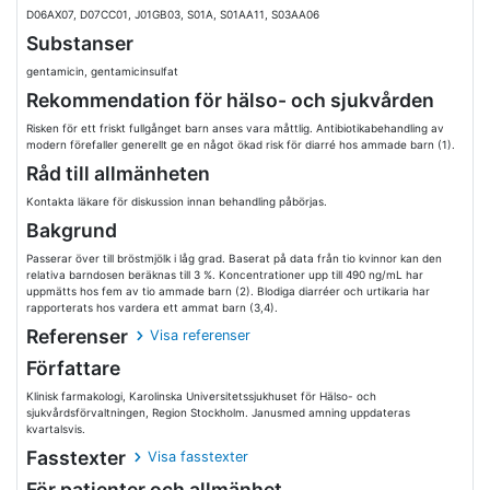
D06AX07, D07CC01, J01GB03, S01A, S01AA11, S03AA06
Substanser
gentamicin, gentamicinsulfat
Rekommendation för hälso- och sjukvården
Risken för ett friskt fullgånget barn anses vara måttlig. Antibiotikabehandling av
modern förefaller generellt ge en något ökad risk för diarré hos ammade barn (1).
Råd till allmänheten
Kontakta läkare för diskussion innan behandling påbörjas.
Bakgrund
Passerar över till bröstmjölk i låg grad. Baserat på data från tio kvinnor kan den
relativa barndosen beräknas till 3 %. Koncentrationer upp till 490 ng/mL har
uppmätts hos fem av tio ammade barn (2). Blodiga diarréer och urtikaria har
rapporterats hos vardera ett ammat barn (3,4).
Referenser
Visa referenser
Författare
Klinisk farmakologi, Karolinska Universitetssjukhuset för Hälso- och
sjukvårdsförvaltningen, Region Stockholm. Janusmed amning uppdateras
kvartalsvis.
Fasstexter
Visa fasstexter
För patienter och allmänhet