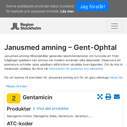
Jag förstår!
Denna webbplats använder kakor (cookies)
för statistik och anpassat innehåll.
Läs mer.
Janusmed amning – Gent-Ophtal
Janusmed amning tillhandahåller generella rekommendationer om huruvida ett friskt
fullgånget spädbarn kan ammas när modern använder olika läkemedel. Observera att
prematura och/eller sjuka spädbarn alltid kräver särskilda överväganden. Om du inte är
medicinskt utbildad, läs först vår
information för patienter och allmänhet.
För att komma till startsidan för Janusmed amning och för att göra sökningar
klicka här.
Tillbaka till index
Gentamicin
2
Produkter
Visa alla produkter
Diprogenta Creme, Diprogenta Salbe, Garamycin, Garamyci......
ATC-koder