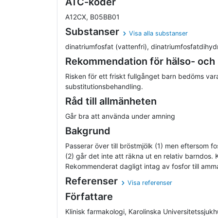
ATC-koder
A12CX, B05BB01
Substanser
Visa alla substanser
dinatriumfosfat (vattenfri), dinatriumfosfatdihydra
Rekommendation för hälso- och
Risken för ett friskt fullgånget barn bedöms var
substitutionsbehandling.
Råd till allmänheten
Går bra att använda under amning
Bakgrund
Passerar över till bröstmjölk (1) men eftersom fos
(2) går det inte att räkna ut en relativ barndos.
Rekommenderat dagligt intag av fosfor till amm
Referenser
Visa referenser
Författare
Klinisk farmakologi, Karolinska Universitetssjuk