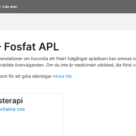
l.
Läs mer.
 Fosfat APL
endationer om huruvida ett friskt fullgånget spädbarn kan ammas n
ärskilda överväganden. Om du inte är medicinskt utbildad, läs först 
 och för att göra sökningar
klicka här.
sterapi
ontakta oss