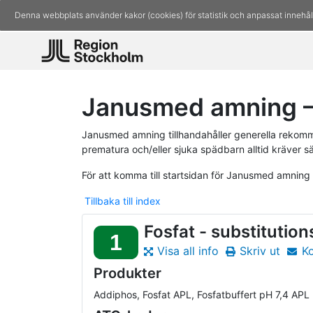
Denna webbplats använder kakor (cookies) för statistik och anpassat innehål
Janusmed amning –
Janusmed amning tillhandahåller generella rekomm
prematura och/eller sjuka spädbarn alltid kräver s
För att komma till startsidan för Janusmed amning
Tillbaka till index
Fosfat - substitution
1
Visa all info
Skriv ut
K
Produkter
Addiphos, Fosfat APL, Fosfatbuffert pH 7,4 APL