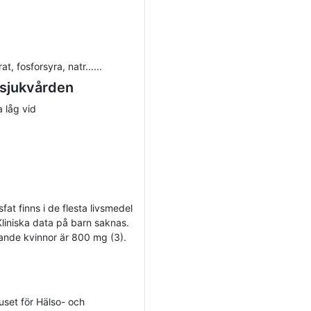
t, fosforsyra, natr......
 sjukvården
a låg vid
fat finns i de flesta livsmedel
 Kliniska data på barn saknas.
ande kvinnor är 800 mg (3).
huset för Hälso- och