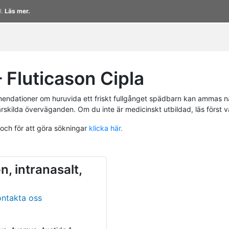
l.
Läs mer.
Fluticason Cipla
endationer om huruvida ett friskt fullgånget spädbarn kan ammas n
ärskilda överväganden. Om du inte är medicinskt utbildad, läs först 
 och för att göra sökningar
klicka här.
n, intranasalt,
ontakta oss