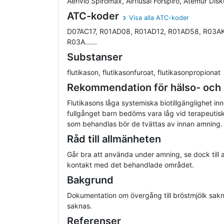
Aerivio Spiromax, Airflusal Forspiro, Atemur Disk
ATC-koder
Visa alla ATC-koder
D07AC17, R01AD08, R01AD12, R01AD58, R03AK
R03A......
Substanser
flutikason, flutikasonfuroat, flutikasonpropionat
Rekommendation för hälso- och
Flutikasons låga systemiska biotillgänglighet inne
fullgånget barn bedöms vara låg vid terapeutis
som behandlas bör de tvättas av innan amning.
Råd till allmänheten
Går bra att använda under amning, se dock till 
kontakt med det behandlade området.
Bakgrund
Dokumentation om övergång till bröstmjölk sakn
saknas.
Referenser