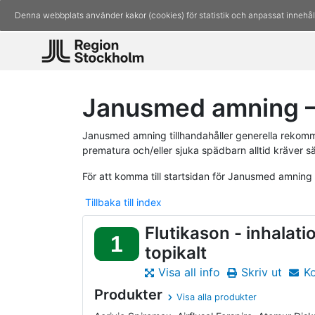
Denna webbplats använder kakor (cookies) för statistik och anpassat innehål
Janusmed amning – 
Janusmed amning tillhandahåller generella rekomm
prematura och/eller sjuka spädbarn alltid kräver s
För att komma till startsidan för Janusmed amning
Tillbaka till index
Flutikason - inhalatio
1
topikalt
Visa all info
Skriv ut
K
Produkter
Visa alla produkter