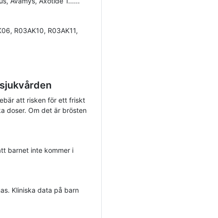
us, Avamys, Axotide 1......
06, R03AK10, R03AK11,
 sjukvården
bär att risken för ett friskt
ka doser. Om det är brösten
att barnet inte kommer i
as. Kliniska data på barn