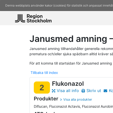
Denna webbplats använder kakor (cookies) för statistik och anpassat innehål
Janusmed amning –
Janusmed amning tillhandahåller generella rekomm
prematura och/eller sjuka spädbarn alltid kräver s
För att komma till startsidan för Janusmed amning
Tillbaka till index
Flukonazol
2
Visa all info
Skriv ut
K
Produkter
Visa alla produkter
Diflucan, Fluconazol Actavis, Fluconazol Aurobind