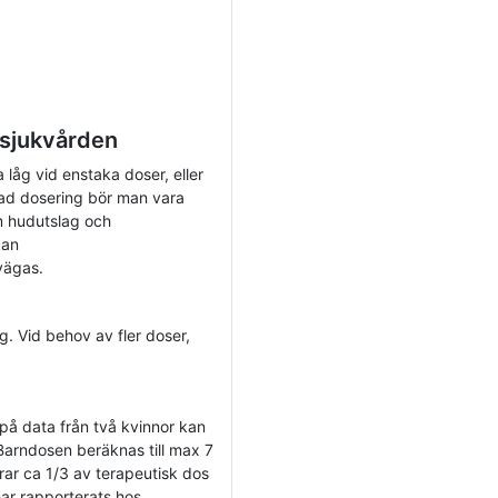
 sjukvården
 låg vid enstaka doser, eller
pad dosering bör man vara
m hudutslag och
kan
vägas.
. Vid behov av fler doser,
 på data från två kvinnor kan
 Barndosen beräknas till max 7
ar ca 1/3 av terapeutisk dos
har rapporterats hos