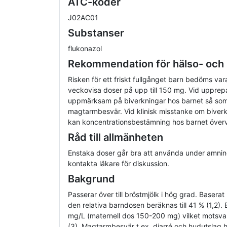
ATC-koder
J02AC01
Substanser
flukonazol
Rekommendation för hälso- och
Risken för ett friskt fullgånget barn bedöms vara
veckovisa doser på upp till 150 mg. Vid uppre
uppmärksam på biverkningar hos barnet så so
magtarmbesvär. Vid klinisk misstanke om biver
kan koncentrationsbestämning hos barnet över
Råd till allmänheten
Enstaka doser går bra att använda under amning
kontakta läkare för diskussion.
Bakgrund
Passerar över till bröstmjölk i hög grad. Baserat
den relativa barndosen beräknas till 41 % (1,2).
mg/L (maternell dos 150-200 mg) vilket motsvar
(3). Magtarmbesvär t.ex. diarré och hudutslag 