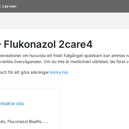
l.
Läs mer.
 Flukonazol 2care4
endationer om huruvida ett friskt fullgånget spädbarn kan ammas n
ärskilda överväganden. Om du inte är medicinskt utbildad, läs först 
 och för att göra sökningar
klicka här.
ontakta oss
o, Fluconazol Bluefis......