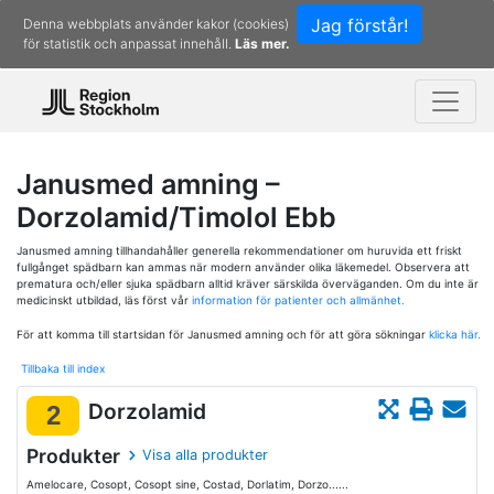
Jag förstår!
Denna webbplats använder kakor (cookies)
för statistik och anpassat innehåll.
Läs mer.
Janusmed amning –
Dorzolamid/Timolol Ebb
Janusmed amning tillhandahåller generella rekommendationer om huruvida ett friskt
fullgånget spädbarn kan ammas när modern använder olika läkemedel. Observera att
prematura och/eller sjuka spädbarn alltid kräver särskilda överväganden. Om du inte är
medicinskt utbildad, läs först vår
information för patienter och allmänhet.
För att komma till startsidan för Janusmed amning och för att göra sökningar
klicka här.
Tillbaka till index
Dorzolamid
2
Produkter
Visa alla produkter
Amelocare, Cosopt, Cosopt sine, Costad, Dorlatim, Dorzo......