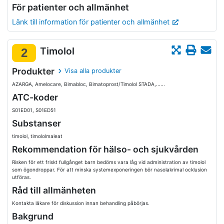
För patienter och allmänhet
Länk till information för patienter och allmänhet
Timolol
2
Produkter
Visa alla produkter
AZARGA, Amelocare, Bimabloc, Bimatoprost/Timolol STADA,......
ATC-koder
S01ED01, S01ED51
Substanser
timolol, timololmaleat
Rekommendation för hälso- och sjukvården
Risken för ett friskt fullgånget barn bedöms vara låg vid administration av timolol
som ögondroppar. För att minska systemexponeringen bör nasolakrimal ocklusion
utföras.
Råd till allmänheten
Kontakta läkare för diskussion innan behandling påbörjas.
Bakgrund