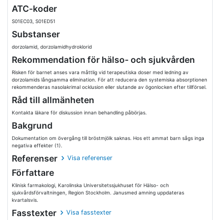
ATC-koder
S01EC03, S01ED51
Substanser
dorzolamid, dorzolamidhydroklorid
Rekommendation för hälso- och sjukvården
Risken för barnet anses vara måttlig vid terapeutiska doser med ledning av
dorzolamids långsamma elimination. För att reducera den systemiska absorptionen
rekommenderas nasolakrimal ocklusion eller slutande av ögonlocken efter tillförsel.
Råd till allmänheten
Kontakta läkare för diskussion innan behandling påbörjas.
Bakgrund
Dokumentation om övergång till bröstmjölk saknas. Hos ett ammat barn sågs inga
negativa effekter (1).
Referenser
Visa referenser
Författare
Klinisk farmakologi, Karolinska Universitetssjukhuset för Hälso- och
sjukvårdsförvaltningen, Region Stockholm. Janusmed amning uppdateras
kvartalsvis.
Fasstexter
Visa fasstexter