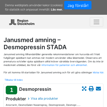
Jag förstår!
Denna webbplats använder kakor (cookies)
för statistik och anpassat innehåll.
Läs mer.
Janusmed amning –
Desmopressin STADA
Janusmed amning tillhandahåller generella rekommendationer om huruvida ett friskt
fullgånget spädbarn kan ammas när modern använder olika läkemedel. Observera att
prematura och/eller sjuka spädbarn alltid kräver särskilda överväganden. Om du inte är
medicinskt utbildad, läs först vår
information för patienter och allmänhet.
För att komma till startsidan för Janusmed amning och för att göra sökningar
klicka här.
Tillbaka till index
Desmopressin
1
Produkter
Visa alla produkter
Anoctarin, DesmoGalen Nasenspray, Desmopressin, Desmopr......