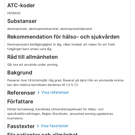
ATC-koder
H01BA02
Substanser
desmopressin, desmopressinacetat, desmopressindiacetat
Rekommendation för hälso- och sjukvården
Desmopressins biotillgänglighet är låg, vilket innebär att risken för ett friskt
fullgånget barn anses vara låg.
Råd till allmänheten
Går bra att använda under amning
Bakgrund
Passerar över till bröstmjölk i låg grad. Baserat på data från en ammande kvinna
kan den relativa barndosen beräknas till 1,4 % (1).
Referenser
Visa referenser
Författare
Klinisk farmakologi, Karolinska Universitetssjukhuset för Hälso- och
sjukvårdsförvaltningen, Region Stockholm. Janusmed amning uppdateras
kvartalsvis.
Fasstexter
Visa fasstexter
För patienter och allmänhet