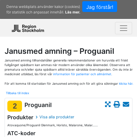
Jag förstår!
Denna webbplats använder kakor (cookies)
för statistik och anpassat innehåll.
Läs mer.
Janusmed amning – Proguanil
Janusmed amning tillhandahåller generella rekommendationer om huruvida ett friskt
fullgånget spädbarn kan ammas när modern använder olika läkemedel. Observera att
prematura och/eller sjuka spädbarn alltid kräver särskilda överväganden. Om du inte är
medicinskt utbildad, läs först vår
information för patienter och allmänhet.
För att komma till startsidan för Janusmed amning och för att göra sökningar
klicka här.
Tillbaka till index
Proguanil
2
Produkter
Visa alla produkter
Atovaquone/Proguanil Glenmark, Horisto, Malarone, Malar......
ATC-koder