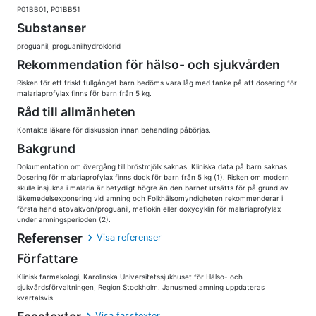
P01BB01, P01BB51
Substanser
proguanil, proguanilhydroklorid
Rekommendation för hälso- och sjukvården
Risken för ett friskt fullgånget barn bedöms vara låg med tanke på att dosering för
malariaprofylax finns för barn från 5 kg.
Råd till allmänheten
Kontakta läkare för diskussion innan behandling påbörjas.
Bakgrund
Dokumentation om övergång till bröstmjölk saknas. Kliniska data på barn saknas.
Dosering för malariaprofylax finns dock för barn från 5 kg (1). Risken om modern
skulle insjukna i malaria är betydligt högre än den barnet utsätts för på grund av
läkemedelsexponering vid amning och Folkhälsomyndigheten rekommenderar i
första hand atovakvon/proguanil, meflokin eller doxycyklin för malariaprofylax
under amningsperioden (2).
Referenser
Visa referenser
Författare
Klinisk farmakologi, Karolinska Universitetssjukhuset för Hälso- och
sjukvårdsförvaltningen, Region Stockholm. Janusmed amning uppdateras
kvartalsvis.
Visa fasstexter