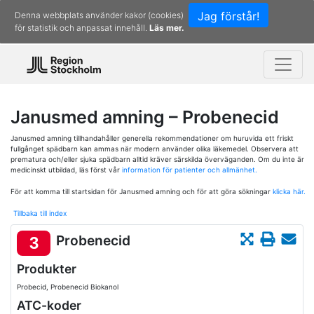
Jag förstår!
Denna webbplats använder kakor (cookies)
för statistik och anpassat innehåll.
Läs mer.
Janusmed amning – Probenecid
Janusmed amning tillhandahåller generella rekommendationer om huruvida ett friskt
fullgånget spädbarn kan ammas när modern använder olika läkemedel. Observera att
prematura och/eller sjuka spädbarn alltid kräver särskilda överväganden. Om du inte är
medicinskt utbildad, läs först vår
information för patienter och allmänhet.
För att komma till startsidan för Janusmed amning och för att göra sökningar
klicka här.
Tillbaka till index
Probenecid
3
Produkter
Probecid, Probenecid Biokanol
ATC-koder