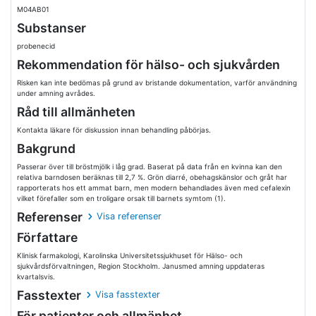
M04AB01
Substanser
probenecid
Rekommendation för hälso- och sjukvården
Risken kan inte bedömas på grund av bristande dokumentation, varför användning
under amning avrådes.
Råd till allmänheten
Kontakta läkare för diskussion innan behandling påbörjas.
Bakgrund
Passerar över till bröstmjölk i låg grad. Baserat på data från en kvinna kan den
relativa barndosen beräknas till 2,7 %. Grön diarré, obehagskänslor och gråt har
rapporterats hos ett ammat barn, men modern behandlades även med cefalexin
vilket förefaller som en troligare orsak till barnets symtom (1).
Referenser
Visa referenser
Författare
Klinisk farmakologi, Karolinska Universitetssjukhuset för Hälso- och
sjukvårdsförvaltningen, Region Stockholm. Janusmed amning uppdateras
kvartalsvis.
Fasstexter
Visa fasstexter
För patienter och allmänhet