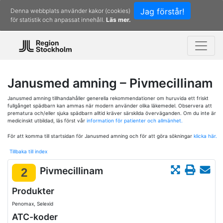
Jag förstår!
Denna webbplats använder kakor (cookies)
för statistik och anpassat innehåll.
Läs mer.
Janusmed amning – Pivmecillinam
Janusmed amning tillhandahåller generella rekommendationer om huruvida ett friskt
fullgånget spädbarn kan ammas när modern använder olika läkemedel. Observera att
prematura och/eller sjuka spädbarn alltid kräver särskilda överväganden. Om du inte är
medicinskt utbildad, läs först vår
information för patienter och allmänhet.
För att komma till startsidan för Janusmed amning och för att göra sökningar
klicka här.
Tillbaka till index
Pivmecillinam
2
Produkter
Penomax, Selexid
ATC-koder