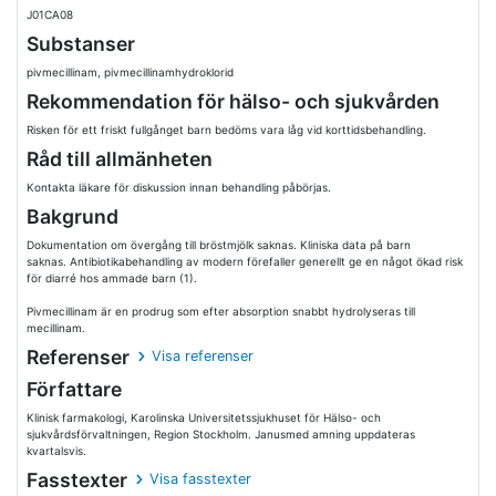
J01CA08
Substanser
pivmecillinam, pivmecillinamhydroklorid
Rekommendation för hälso- och sjukvården
Risken för ett friskt fullgånget barn bedöms vara låg vid korttidsbehandling.
Råd till allmänheten
Kontakta läkare för diskussion innan behandling påbörjas.
Bakgrund
Dokumentation om övergång till bröstmjölk saknas. Kliniska data på barn
saknas. Antibiotikabehandling av modern förefaller generellt ge en något ökad risk
för diarré hos ammade barn (1).
Pivmecillinam är en prodrug som efter absorption snabbt hydrolyseras till
mecillinam.
Referenser
Visa referenser
Författare
Klinisk farmakologi, Karolinska Universitetssjukhuset för Hälso- och
sjukvårdsförvaltningen, Region Stockholm. Janusmed amning uppdateras
kvartalsvis.
Fasstexter
Visa fasstexter