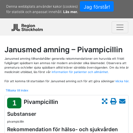
Jag förstår!
Denna webbplats använder kakor (cookies)
för statistik och anpassat innehåll.
Läs mer.
Janusmed amning – Pivampicillin
Janusmed amning tillhandahåller generella rekommendationer om huruvida ett friskt
fullgånget spädbarn kan ammas när modern använder olika läkemedel. Observera att
prematura och/eller sjuka spädbarn alltid kräver särskilda överväganden. Om du inte är
medicinskt utbildad, läs först vår
information för patienter och allmänhet.
För att komma till startsidan för Janusmed amning och för att göra sökningar
klicka här.
Tillbaka till index
Pivampicillin
1
Substanser
pivampicillin
Rekommendation för hälso- och sjukvården