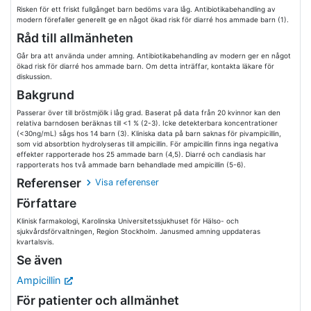
Risken för ett friskt fullgånget barn bedöms vara låg. Antibiotikabehandling av
modern förefaller generellt ge en något ökad risk för diarré hos ammade barn (1).
Råd till allmänheten
Går bra att använda under amning. Antibiotikabehandling av modern ger en något
ökad risk för diarré hos ammade barn. Om detta inträffar, kontakta läkare för
diskussion.
Bakgrund
Passerar över till bröstmjölk i låg grad. Baserat på data från 20 kvinnor kan den
relativa barndosen beräknas till <1 % (2-3). Icke detekterbara koncentrationer
(<30ng/mL) sågs hos 14 barn (3). Kliniska data på barn saknas för pivampicillin,
som vid absorbtion hydrolyseras till ampicillin. För ampicillin finns inga negativa
effekter rapporterade hos 25 ammade barn (4,5). Diarré och candiasis har
rapporterats hos två ammade barn behandlade med ampicillin (5-6).
Referenser
Visa referenser
Författare
Klinisk farmakologi, Karolinska Universitetssjukhuset för Hälso- och
sjukvårdsförvaltningen, Region Stockholm. Janusmed amning uppdateras
kvartalsvis.
Se även
Ampicillin
För patienter och allmänhet