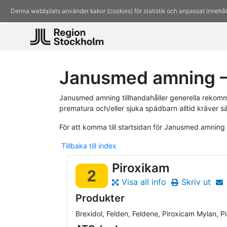
Denna webbplats använder kakor (cookies) för statistik och anpassat innehål
Janusmed amning –
Janusmed amning tillhandahåller generella rekomm
prematura och/eller sjuka spädbarn alltid kräver s
För att komma till startsidan för Janusmed amning
Tillbaka till index
Piroxikam
2
Visa all info
Skriv ut
Produkter
Brexidol, Felden, Feldene, Piroxicam Mylan, 