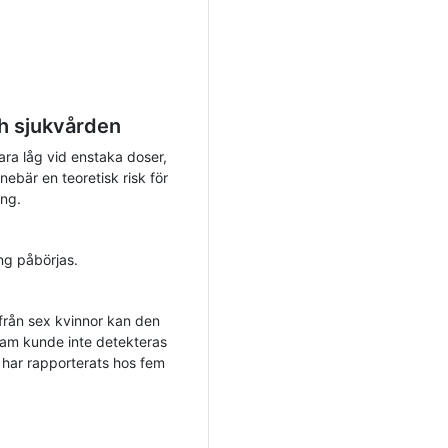
h sjukvården
ara låg vid enstaka doser,
ebär en teoretisk risk för
ing.
ng påbörjas.
 från sex kvinnor kan den
ikam kunde inte detekteras
 har rapporterats hos fem