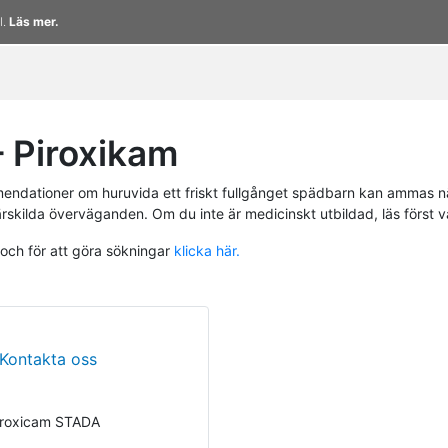
l.
Läs mer.
 Piroxikam
endationer om huruvida ett friskt fullgånget spädbarn kan ammas n
ärskilda överväganden. Om du inte är medicinskt utbildad, läs först 
 och för att göra sökningar
klicka här.
Kontakta oss
Piroxicam STADA