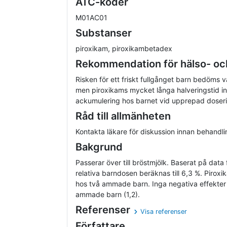
ATC-koder
M01AC01
Substanser
piroxikam, piroxikambetadex
Rekommendation för hälso- oc
Risken för ett friskt fullgånget barn bedöms v
men piroxikams mycket långa halveringstid inn
ackumulering hos barnet vid upprepad doser
Råd till allmänheten
Kontakta läkare för diskussion innan behandli
Bakgrund
Passerar över till bröstmjölk. Baserat på data
relativa barndosen beräknas till 6,3 %. Pirox
hos två ammade barn. Inga negativa effekter
ammade barn (1,2).
Referenser
Visa referenser
Författare