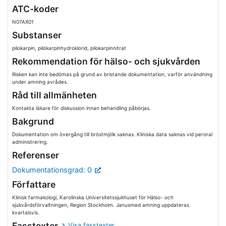
ATC-koder
N07AX01
Substanser
pilokarpin, pilokarpinhydroklorid, pilokarpinnitrat
Rekommendation för hälso- och sjukvården
Risken kan inte bedömas på grund av bristande dokumentation, varför användning
under amning avrådes.
Råd till allmänheten
Kontakta läkare för diskussion innan behandling påbörjas.
Bakgrund
Dokumentation om övergång till bröstmjölk saknas. Kliniska data saknas vid peroral
administrering.
Referenser
Dokumentationsgrad: 0
Författare
Klinisk farmakologi, Karolinska Universitetssjukhuset för Hälso- och
sjukvårdsförvaltningen, Region Stockholm. Janusmed amning uppdateras
kvartalsvis.
Fasstexter
Visa fasstexter