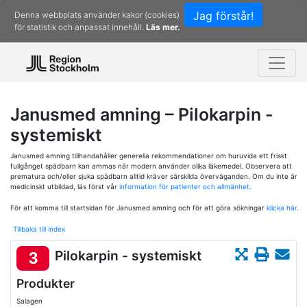
Jag förstår!
Denna webbplats använder kakor (cookies)
för statistik och anpassat innehåll.
Läs mer.
Janusmed amning – Pilokarpin -
systemiskt
Janusmed amning tillhandahåller generella rekommendationer om huruvida ett friskt
fullgånget spädbarn kan ammas när modern använder olika läkemedel. Observera att
prematura och/eller sjuka spädbarn alltid kräver särskilda överväganden. Om du inte är
medicinskt utbildad, läs först vår
information för patienter och allmänhet.
För att komma till startsidan för Janusmed amning och för att göra sökningar
klicka här.
Tillbaka till index
Pilokarpin - systemiskt
3
Produkter
Salagen