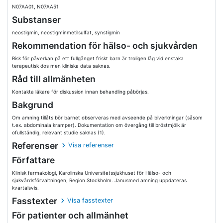
N07AA01, N07AA51
Substanser
neostigmin, neostigminmetilsulfat, synstigmin
Rekommendation för hälso- och sjukvården
Risk för påverkan på ett fullgånget friskt barn är troligen låg vid enstaka
terapeutisk dos men kliniska data saknas.
Råd till allmänheten
Kontakta läkare för diskussion innan behandling påbörjas.
Bakgrund
Om amning tillåts bör barnet observeras med avseende på biverkningar (såsom
t.ex. abdominala kramper). Dokumentation om övergång till bröstmjölk är
ofullständig, relevant studie saknas (1).
Referenser
Visa referenser
Författare
Klinisk farmakologi, Karolinska Universitetssjukhuset för Hälso- och
sjukvårdsförvaltningen, Region Stockholm. Janusmed amning uppdateras
kvartalsvis.
Fasstexter
Visa fasstexter
För patienter och allmänhet