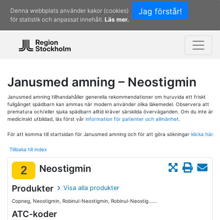
Jag förstår!
Denna webbplats använder kakor (cookies)
för statistik och anpassat innehåll.
Läs mer.
Janusmed amning – Neostigmin
Janusmed amning tillhandahåller generella rekommendationer om huruvida ett friskt
fullgånget spädbarn kan ammas när modern använder olika läkemedel. Observera att
prematura och/eller sjuka spädbarn alltid kräver särskilda överväganden. Om du inte är
medicinskt utbildad, läs först vår
information för patienter och allmänhet.
För att komma till startsidan för Janusmed amning och för att göra sökningar
klicka här.
Tillbaka till index
Neostigmin
2
Produkter
Visa alla produkter
Copneg, Neostigmin, Robinul-Neostigmin, Robinul-Neostig......
ATC-koder