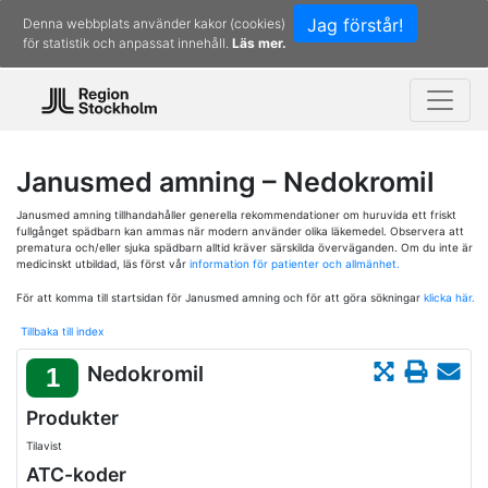
Jag förstår!
Denna webbplats använder kakor (cookies)
för statistik och anpassat innehåll.
Läs mer.
Janusmed amning – Nedokromil
Janusmed amning tillhandahåller generella rekommendationer om huruvida ett friskt
fullgånget spädbarn kan ammas när modern använder olika läkemedel. Observera att
prematura och/eller sjuka spädbarn alltid kräver särskilda överväganden. Om du inte är
medicinskt utbildad, läs först vår
information för patienter och allmänhet.
För att komma till startsidan för Janusmed amning och för att göra sökningar
klicka här.
Tillbaka till index
Nedokromil
1
Produkter
Tilavist
ATC-koder