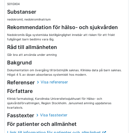
S01GX04
Substanser
nedokromil, nedokromilnatrium
Rekommendation för hälso- och sjukvården
Nedokromils låga systemiska biotillgänglighet innebär att risken för ett friskt
fullgånget barn bedöms vara låg.
Råd till allmänheten
Går bra att använda under amning
Bakgrund
Dokumentation om övergång till bröstmjölk saknas. Kliniska data på barn saknas.
Högst 4 % av dosen absorberas systemiskt hos modern.
Referenser
Visa referenser
Författare
Klinisk farmakologi, Karolinska Universitetssjukhuset för Hälso- och
sjukvårdsförvaltningen, Region Stockholm. Janusmed amning uppdateras
kvartalsvis.
Fasstexter
Visa fasstexter
För patienter och allmänhet
Länk till information för patienter och allmänhet