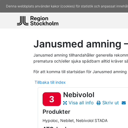
Denna webbplats använder kakor (cookies) för statistik och anpassat innehål
Janusmed amning –
Janusmed amning tillhandahåller generella rekomm
prematura och/eller sjuka spädbarn alltid kräver s
För att komma till startsidan för Janusmed amning
Tillbaka till index
Nebivolol
3
Visa all info
Skriv ut
Produkter
Hypoloc, Nebilet, Nebivolol STADA