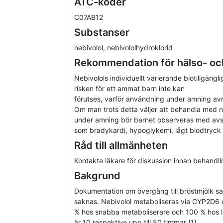
ATC-koder
C07AB12
Substanser
nebivolol, nebivololhydroklorid
Rekommendation för hälso- oc
Nebivolols individuellt varierande biotillgängl
risken för ett ammat barn inte kan
förutses, varför användning under amning av
Om man trots detta väljer att behandla med n
under amning bör barnet observeras med avs
som bradykardi, hypoglykemi, lågt blodtryck 
Råd till allmänheten
Kontakta läkare för diskussion innan behandli
Bakgrund
Dokumentation om övergång till bröstmjölk sa
saknas. Nebivolol metaboliseras via CYP2D6 o
% hos snabba metaboliserare och 100 % hos 
är 10 respektive upp till 50 timmar (1).