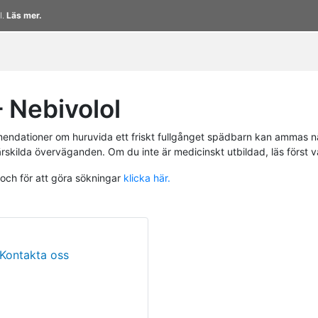
l.
Läs mer.
 Nebivolol
endationer om huruvida ett friskt fullgånget spädbarn kan ammas n
ärskilda överväganden. Om du inte är medicinskt utbildad, läs först 
 och för att göra sökningar
klicka här.
Kontakta oss