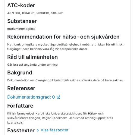
ATC-koder
A07EB01, R01AC01, R03BC01, S01GX01
Substanser
natriumkromoglikat
Rekommendation för hälso- och sjukvården
Natriumkromoglikats mycket låga biotillgänglighet innebär att risken för ett friskt
fullgånget barn bedöms vara låg vid terapeutiska doser.
Råd till allmänheten
Går bra att använda under amning
Bakgrund
Dokumentation om övergång till bröstmjölk saknas. Kliniska data på barn saknas.
Referenser
Dokumentationsgrad: 0
Författare
Klinisk farmakologi, Karolinska Universitetssjukhuset för Hälso- och
sjukvårdsförvaltningen, Region Stockholm. Janusmed amning uppdateras
kvartalsvis.
Fasstexter
Visa fasstexter