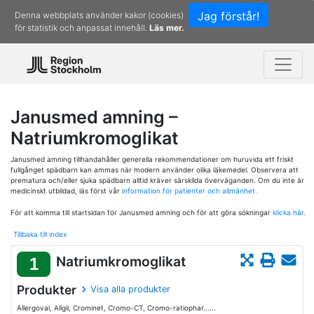
Jag förstår!
Denna webbplats använder kakor (cookies)
för statistik och anpassat innehåll.
Läs mer.
Janusmed amning –
Natriumkromoglikat
Janusmed amning tillhandahåller generella rekommendationer om huruvida ett friskt
fullgånget spädbarn kan ammas när modern använder olika läkemedel. Observera att
prematura och/eller sjuka spädbarn alltid kräver särskilda överväganden. Om du inte är
medicinskt utbildad, läs först vår
information för patienter och allmänhet.
För att komma till startsidan för Janusmed amning och för att göra sökningar
klicka här.
Tillbaka till index
Natriumkromoglikat
1
Produkter
Visa alla produkter
Allergoval, Allgil, Crominet, Cromo-CT, Cromo-ratiophar......