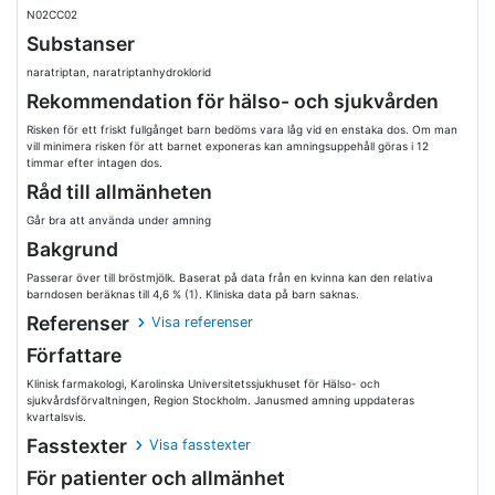
N02CC02
Substanser
naratriptan, naratriptanhydroklorid
Rekommendation för hälso- och sjukvården
Risken för ett friskt fullgånget barn bedöms vara låg vid en enstaka dos. Om man
vill minimera risken för att barnet exponeras kan amningsuppehåll göras i 12
timmar efter intagen dos.
Råd till allmänheten
Går bra att använda under amning
Bakgrund
Passerar över till bröstmjölk. Baserat på data från en kvinna kan den relativa
barndosen beräknas till 4,6 % (1). Kliniska data på barn saknas.
Referenser
Visa referenser
Författare
Klinisk farmakologi, Karolinska Universitetssjukhuset för Hälso- och
sjukvårdsförvaltningen, Region Stockholm. Janusmed amning uppdateras
kvartalsvis.
Fasstexter
Visa fasstexter
För patienter och allmänhet