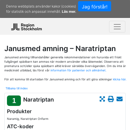
Jag förstår!
Denna webbplats använder kakor (cookies)
för statistik och anpassat innehåll.
Läs mer.
Janusmed amning – Naratriptan
Janusmed amning tillhandahåller generella rekommendationer om huruvida ett friskt
fullgånget spädbarn kan ammas när modern använder olika läkemedel. Observera att
prematura och/eller sjuka spädbarn alltid kräver särskilda överväganden. Om du inte är
medicinskt utbildad, läs först vår
information för patienter och allmänhet.
För att komma till startsidan för Janusmed amning och för att göra sökningar
klicka här.
Tillbaka till index
Naratriptan
1
Produkter
Naramig, Naratriptan Orifarm
ATC-koder