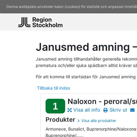
Denna webbplats använder kakor (cookies) för statistik och anpassat innehål
Janusmed amning – 
Janusmed amning tillhandahåller generella rekomm
prematura och/eller sjuka spädbarn alltid kräver s
För att komma till startsidan för Janusmed amning
Tillbaka till index
Naloxon - peroral/s
1
Visa all info
Skriv ut
Produkter
Visa alla produkter
Armoneve, Bunalict, Buprenorphine/Naloxone
Buprenorphine/......