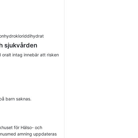
xonhydrokloriddihydrat
h sjukvården
 oralt intag innebär att risken
a på barn saknas.
ukhuset för Hälso- och
Janusmed amning uppdateras