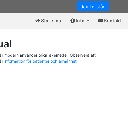
Jag förstår!
Startsida
Info
Kontakt
ual
är modern använder olika läkemedel. Observera att
vår
information för patienter och allmänhet.