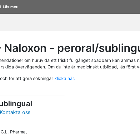
l.
Läs mer.
Naloxon - peroral/subling
endationer om huruvida ett friskt fullgånget spädbarn kan ammas n
ärskilda överväganden. Om du inte är medicinskt utbildad, läs först 
 och för att göra sökningar
klicka här.
ublingual
Kontakta oss
 G.L. Pharma,