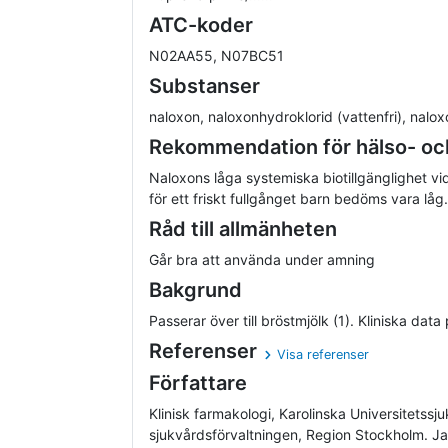
ATC-koder
N02AA55, N07BC51
Substanser
naloxon, naloxonhydroklorid (vattenfri), nalo
Rekommendation för hälso- oc
Naloxons låga systemiska biotillgänglighet vid
för ett friskt fullgånget barn bedöms vara låg.
Råd till allmänheten
Går bra att använda under amning
Bakgrund
Passerar över till bröstmjölk (1). Kliniska dat
Referenser
Visa referenser
Författare
Klinisk farmakologi, Karolinska Universitetssj
sjukvårdsförvaltningen, Region Stockholm. 