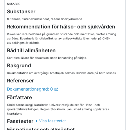
N05AB02
Substanser
flufenazin, flufenazindekanoat, flufenazindihydroklorid
Rekommendation för hälso- och sjukvården
Risken kan inte bedömas på grund av bristande dokumentation, varför amning
avrådes. Eventuella långtidseffekter av antipsykotiska läkemedel på CNS-
utvecklingen är okända.
Råd till allmänheten
Kontakta läkare för diskussion innan behandling påbörjas.
Bakgrund
Dokumentation om övergång i bröstmjölk saknas. Kliniska data på barn saknas.
Referenser
Dokumentationsgrad: 0
Författare
Klinisk farmakologi, Karolinska Universitetssjukhuset för Hälso- och
sjukvårdsförvaltningen, Region Stockholm. Janusmed amning uppdateras
kvartalsvis.
Fasstexter
Visa fasstexter
För patienter och allmänhet