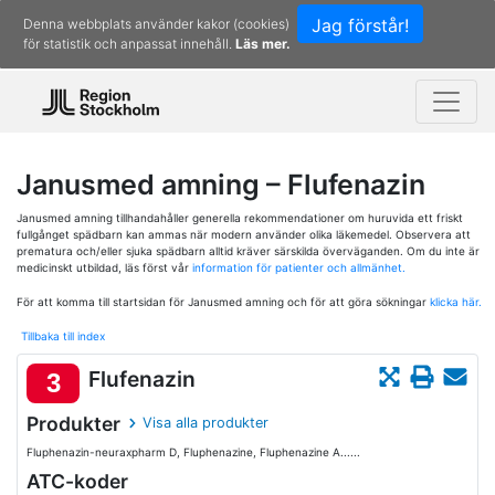
Jag förstår!
Denna webbplats använder kakor (cookies)
för statistik och anpassat innehåll.
Läs mer.
Janusmed amning – Flufenazin
Janusmed amning tillhandahåller generella rekommendationer om huruvida ett friskt
fullgånget spädbarn kan ammas när modern använder olika läkemedel. Observera att
prematura och/eller sjuka spädbarn alltid kräver särskilda överväganden. Om du inte är
medicinskt utbildad, läs först vår
information för patienter och allmänhet.
För att komma till startsidan för Janusmed amning och för att göra sökningar
klicka här.
Tillbaka till index
Flufenazin
3
Produkter
Visa alla produkter
Fluphenazin-neuraxpharm D, Fluphenazine, Fluphenazine A......
ATC-koder