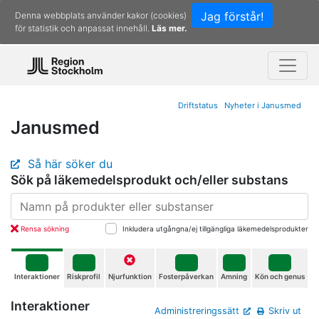
Jag förstår!
Denna webbplats använder kakor (cookies)
för statistik och anpassat innehåll.
Läs mer.
Driftstatus
Nyheter i Janusmed
Janusmed
Så här söker du
Sök på läkemedelsprodukt och/eller substans
Rensa sökning
Inkludera utgångna/ej tillgängliga läkemedelsprodukter
-
-
-
-
-
Interaktioner
Riskprofil
Njurfunktion
Fosterpåverkan
Amning
Kön och genus
Interaktioner
Administreringssätt
Skriv ut