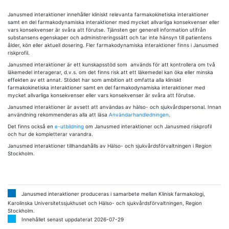
Janusmed interaktioner innehåller kliniskt relevanta farmakokinetiska interaktioner
samt en del farmakodynamiska interaktioner med mycket allvarliga konsekvenser eller
vars konsekvenser är svåra att förutse. Tjänsten ger generell information utifrån
substansens egenskaper och administreringssätt och tar inte hänsyn till patientens
ålder, kön eller aktuell dosering. Fler farmakodynamiska interaktioner finns i Janusmed
riskprofil.
Janusmed interaktioner är ett kunskapsstöd som används för att kontrollera om två
läkemedel interagerar, d.v.s. om det finns risk att ett läkemedel kan öka eller minska
effekten av ett annat. Stödet har som ambition att omfatta alla kliniskt
farmakokinetiska interaktioner samt en del farmakodynamiska interaktioner med
mycket allvarliga konsekvenser eller vars konsekvenser är svåra att förutse.
Janusmed interaktioner är avsett att användas av hälso- och sjukvårdspersonal. Innan
användning rekommenderas alla att läsa
Användarhandledningen
.
Det finns också en
e-utbildning
om Janusmed interaktioner och Janusmed riskprofil
och hur de kompletterar varandra.
Janusmed interaktioner tillhandahålls av Hälso- och sjukvårdsförvaltningen i Region
Stockholm.
Janusmed interaktioner produceras i samarbete mellan Klinisk farmakologi,
Karolinska Universitetssjukhuset och Hälso- och sjukvårdsförvaltningen, Region
Stockholm.
Innehållet senast uppdaterat 2026-07-29